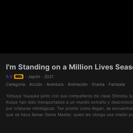
I'm Standing on a Million Lives Sea
6.5
Japón · 2021
·
Categoría: Acción · Aventura · Animación · Drama · Fantasía
Yotsuya Yuusuke junto con sus compañeros de clase Shindou Iu
Kusue han sido transportados a un mundo extraño y desconoci
por criaturas mitológicas. Tan pronto como llegan, se encuentra
que se hace llamar Game Master, quien les otorga una misión p
limitado. Para ayudarlos en esta búsqueda, también otorga a S
Hakozaki los roles de mago y guerrero, mientras que a Yotsuya 