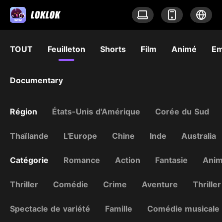
TOUT
Feuilleton
Shorts
Film
Animé
Em
Documentary
Région
États-Unis d'Amérique
Corée du Sud
Thaïlande
L'Europe
Chine
Inde
Australia
Catégorie
Romance
Action
Fantasie
Ani
Thriller
Comédie
Crime
Aventure
Thriller
Spectacle de variété
Famille
Comédie musicale