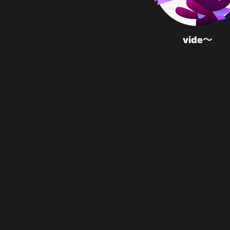
vide～