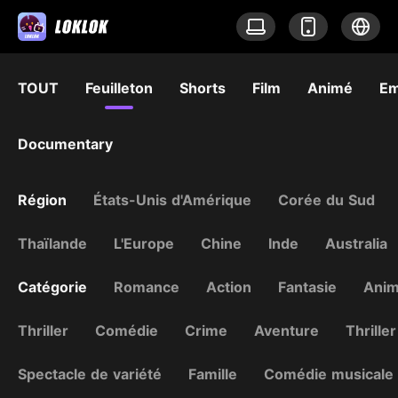
TOUT
Feuilleton
Shorts
Film
Animé
Em
Documentary
Région
États-Unis d'Amérique
Corée du Sud
Thaïlande
L'Europe
Chine
Inde
Australia
Catégorie
Romance
Action
Fantasie
Ani
Thriller
Comédie
Crime
Aventure
Thriller
Spectacle de variété
Famille
Comédie musicale