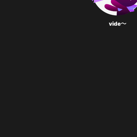
vide～